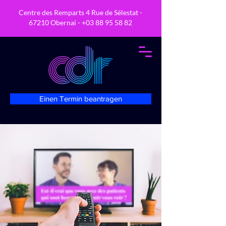
Centre des Remparts 4 Rue de Sélestat -
67210 Obernai -
+03 88 95 58 82
Einen Termin beantragen