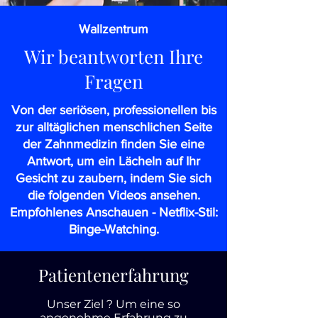
Wallzentrum
Wir beantworten Ihre
Fragen
Von der seriösen, professionellen bis
zur alltäglichen menschlichen Seite
der Zahnmedizin finden Sie eine
Antwort, um ein Lächeln auf Ihr
Gesicht zu zaubern, indem Sie sich
die folgenden Videos ansehen.
Empfohlenes Anschauen - Netflix-Stil:
Binge-Watching.
Patientenerfahrung
Unser Ziel ? Um eine so
angenehme Erfahrung zu