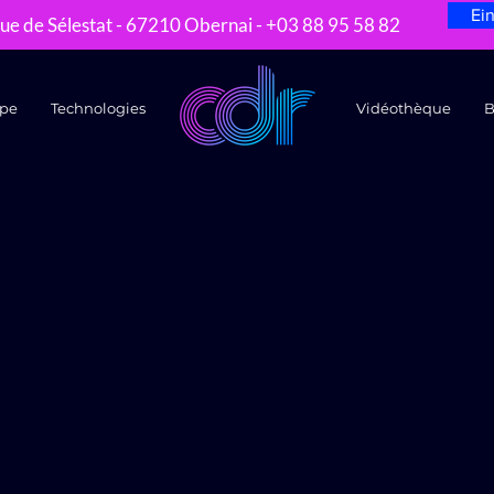
Ei
ue de Sélestat - 67210 Obernai - +03 88 95 58 82
pe
Technologies
Vidéothèque
B