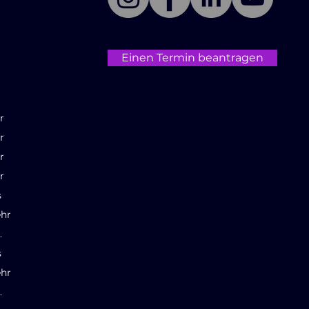
Einen Termin beantragen
r
r
r
r
s
hr
.
s
hr
.