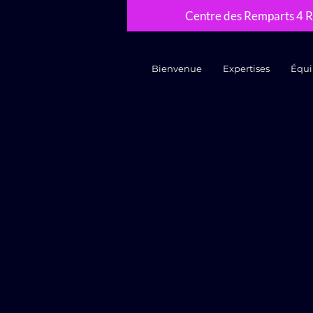
Centre des Remparts 4 R
Bienvenue
Expertises
Équi