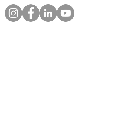
Öffnungszeiten des
Telefonsekretariats
Montag
9.00 - 12.30
Uhr
14.00 - 18.30
Uhr
Dienstag
9.00 - 12.30
Uhr
14.00 - 18.30
Uhr
Mittwoch
geschlossen
14.00 - 18.30
Uhr
Donnerstag
9.00 - 12.30
Uhr
14.00 - 18.30
Uhr
Freitag
09:00 - 12:30 Uhr
Darüber hinaus
Samstag
geschlossen
müssen Sie mehr
Sonntag
geschlossen
darüber wissen.
Darüber hinaus
müssen Sie mehr
darüber wissen.