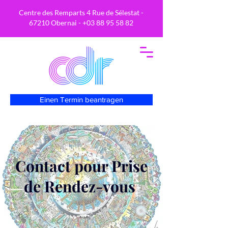
Centre des Remparts 4 Rue de Sélestat -
67210 Obernai -
+03 88 95 58 82
Einen Termin beantragen
Contact pour Prise
de Rendez-vous